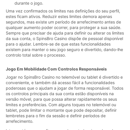
durante o jogo.
Uma vez confirmados os limites nas definições do seu perfil,
estes ficam ativos. Reduzir estes limites demora apenas
segundos, mas existe um período de arrefecimento antes de
qualquer aumento poder ocorrer, para proteger a sua saúde.
Sempre que precisar de ajuda para definir ou alterar os limites
da sua conta, o SpinsBro Casino dispõe de pessoal disponível
para o ajudar. Lembre-se de que estas funcionalidades
existem para manter o seu jogo seguro e divertido, dando-lhe
controlo total sobre o processo.
Jogo Em Mobilidade Com Controlos Responsáveis
Jogar no SpinsBro Casino no telemóvel ou tablet é divertido e
conveniente, e também dá acesso fácil a funcionalidades
poderosas que o ajudam a jogar de forma responsável. Todos
os controlos principais da sua conta estão disponíveis na
versão móvel, para que possa alterar rapidamente os seus
limites e preferências. Com alguns toques no telemóvel ou
tablet, pode limitar o montante que pode depositar, definir
lembretes para o fim da sessão e definir períodos de
arrefecimento.