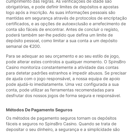
cumprimento das regras. As verificações de idade são
obrigatórias, e pode definir limites de depósitos e apostas
logo após a inscrição. As suas informações pessoais são
mantidas em segurança através de protocolos de encriptação
certificados, e as opções de autoexclusão e arrefecimento de
conta são fáceis de encontrar. Antes de concluir o registo,
poderá também ser-lhe pedido que defina um limite de
depósito pessoal, como limitar a sua conta a um depósito
semanal de €200.
Para se adequar ao seu orçamento e ao seu estilo de jogo,
pode alterar estes controlos a qualquer momento. O SpinsBro
Casino monitoriza constantemente a atividade das contas
para detetar padrões estranhos e impedir abusos. Se precisar
de ajuda com o jogo responsável, a nossa equipa de apoio
pode ajudá-lo imediatamente. Uma vez configurada a sua
conta, pode utilizar as ferramentas recomendadas para
desfrutar dos nossos jogos de forma segura e responsável.
Métodos De Pagamento Seguros
Os métodos de pagamento seguros tornam os depósitos
fáceis e seguros no SpinsBro Casino. Quando se trata de
depositar o seu dinheiro, a segurança e a simplicidade são