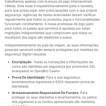
trabalhamos apenas com licenças de jogo internacionais
válidas. Esta base é inquestionavelmente justa e honesta,
para que possa jogar sem preocupações com a sua própria
segurança. Agências de testes licenciadas devem verificar
regularmente que todos os produtos, jogos e funcionalidades
funcionam corretamente. A nossa promessa de jogo justo
para todos os países que servimos é apoiada por estas
inspeções independentes que comprovam que todos os
resultados dos jogos são aleatórios e justos.
Independentemente do país de origem, as suas informações
pessoais sensíveis estão sempre protegidas por medidas de
segurança digital robustas.
Encriptação:
Todas as transações e informações da
conta são mantidas em segurança por protocolos SSL
avançados no SpinsBro Casino.
Prova De Identidade:
Para a sua segurança,
levantamentos superiores a €200 requerem prova de
identidade.
Armazenamento Responsável De Fundos:
Para
proteger os seus depósitos e levantamentos, os saldos
dos jogadores e os fundos operacionais são mantidos