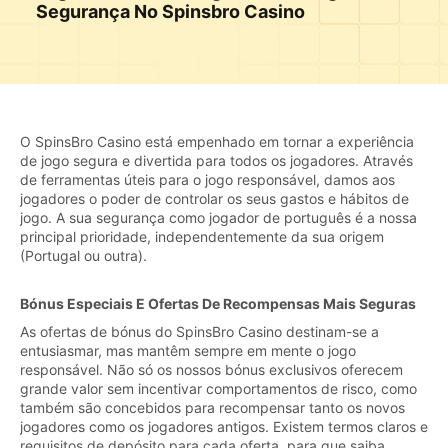
Segurança No Spinsbro Casino
O SpinsBro Casino está empenhado em tornar a experiência
de jogo segura e divertida para todos os jogadores. Através
de ferramentas úteis para o jogo responsável, damos aos
jogadores o poder de controlar os seus gastos e hábitos de
jogo. A sua segurança como jogador de português é a nossa
principal prioridade, independentemente da sua origem
(Portugal ou outra).
Bónus Especiais E Ofertas De Recompensas Mais Seguras
As ofertas de bónus do SpinsBro Casino destinam-se a
entusiasmar, mas mantêm sempre em mente o jogo
responsável. Não só os nossos bónus exclusivos oferecem
grande valor sem incentivar comportamentos de risco, como
também são concebidos para recompensar tanto os novos
jogadores como os jogadores antigos. Existem termos claros e
requisitos de depósito para cada oferta, para que saiba