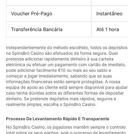
Voucher Pré-Pago
Instantâneo
Transferência Bancária
Até 1 hora
Independentemente do método escolhido, todos os depósitos
no SpinsBro Casino são efetuados de forma segura. Quer
pretenda adicionar rapidamente dinheiro à sua carteira
eletrónica ou efetuar um pagamento com cartão de imediato,
pode adicionar facilmente €10 ou mais ao seu saldo e
começar a jogar imediatamente, sabendo que as suas
informações financeiras estão sempre protegidas. A nossa
equipa de apoio ao cliente está sempre disponível para ajudar
caso tenha dúvidas sobre as diferentes formas de depositar
dinheiro. Se pretende depósitos mais rápidos, seguros e
realmente simples, escolha o SpinsBro Casino.
Processo De Levantamento Rápido E Transparente
No SpinsBro Casino, os jogadores mantêm sempre o controlo
total sobre os seus ganhos, pois o processo de levantamento