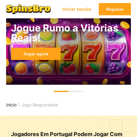
Iniciar sessão
Registar
Jogue Rumo a Vitórias
Reais!
Jogar agora
Início
Jogo Responsável
Jogadores Em Portugal Podem Jogar Com