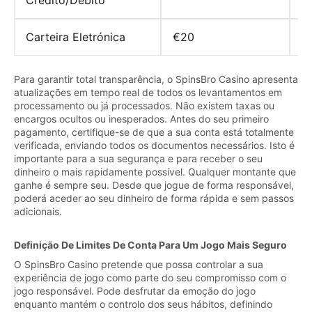
Carteira Eletrónica
€20
€
Para garantir total transparência, o SpinsBro Casino apresenta
atualizações em tempo real de todos os levantamentos em
processamento ou já processados. Não existem taxas ou
encargos ocultos ou inesperados. Antes do seu primeiro
pagamento, certifique-se de que a sua conta está totalmente
verificada, enviando todos os documentos necessários. Isto é
importante para a sua segurança e para receber o seu
dinheiro o mais rapidamente possível. Qualquer montante que
ganhe é sempre seu. Desde que jogue de forma responsável,
poderá aceder ao seu dinheiro de forma rápida e sem passos
adicionais.
Definição De Limites De Conta Para Um Jogo Mais Seguro
O SpinsBro Casino pretende que possa controlar a sua
experiência de jogo como parte do seu compromisso com o
jogo responsável. Pode desfrutar da emoção do jogo
enquanto mantém o controlo dos seus hábitos, definindo