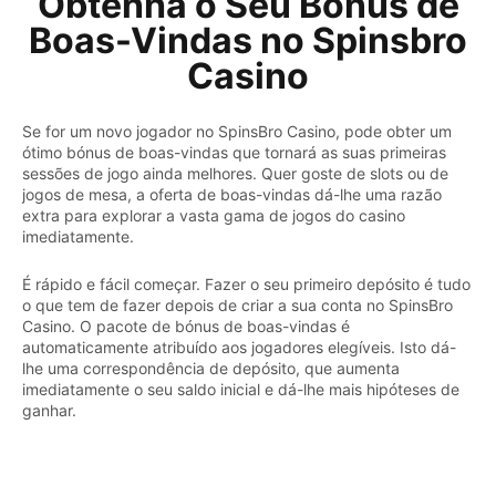
Obtenha o Seu Bónus de
Boas-Vindas no Spinsbro
Casino
Se for um novo jogador no SpinsBro Casino, pode obter um
ótimo bónus de boas-vindas que tornará as suas primeiras
sessões de jogo ainda melhores. Quer goste de slots ou de
jogos de mesa, a oferta de boas-vindas dá-lhe uma razão
extra para explorar a vasta gama de jogos do casino
imediatamente.
É rápido e fácil começar. Fazer o seu primeiro depósito é tudo
o que tem de fazer depois de criar a sua conta no SpinsBro
Casino. O pacote de bónus de boas-vindas é
automaticamente atribuído aos jogadores elegíveis. Isto dá-
lhe uma correspondência de depósito, que aumenta
imediatamente o seu saldo inicial e dá-lhe mais hipóteses de
ganhar.