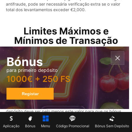
antifraude, pode ser necessária verificação extra se o valor
total dos levantamentos exceder €2,000.
Limites Máximos e
Mínimos de Transação
Antes de reivindicar quaisquer bónus ou fazer depósitos e
Bónus
levantamentos, precisa de saber quais são os limites máximos
e mínimos de transação no SpinsBro Casino. Estes limites
para primeiro depósito
indicam quanto pode mover para dentro e para fora da sua
1000€ + 250 FS
conta de uma só vez. Têm um efeito direto na sua
capacidade de obter bónus e receber os seus ganhos
rapidamente. Dessa forma, mesmo os novos jogadores
Registar
podem começar com um saldo pequeno, o SpinsBro Casino
requer um depósito mínimo de €10 para a maioria dos
métodos de pagamento. Lembre-se de que o seu primeiro
depósito deve ser pelo menos este valor para que os bónus
de boas-vindas e outras promoções funcionem. O valor que
pode levantar depende do método de pagamento que
Aplicação
Bónus
Código Promocional
Bónus Sem Depósito
Menu
escolher e do estado da sua conta, mas é normalmente pelo