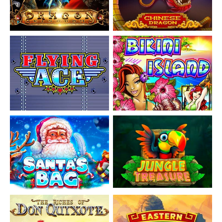
Ofertas de Bónus do Spinsbro Casino
Principais Tipos de Bónus do Spinsbro Casino