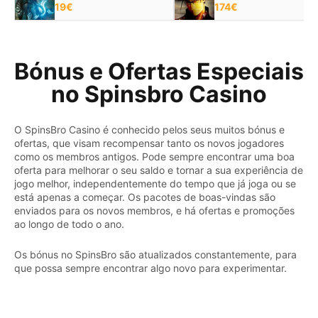
19€
174€
Bónus e Ofertas Especiais
no Spinsbro Casino
O SpinsBro Casino é conhecido pelos seus muitos bónus e
ofertas, que visam recompensar tanto os novos jogadores
como os membros antigos. Pode sempre encontrar uma boa
oferta para melhorar o seu saldo e tornar a sua experiência de
jogo melhor, independentemente do tempo que já joga ou se
está apenas a começar. Os pacotes de boas-vindas são
enviados para os novos membros, e há ofertas e promoções
ao longo de todo o ano.
Os bónus no SpinsBro são atualizados constantemente, para
que possa sempre encontrar algo novo para experimentar.