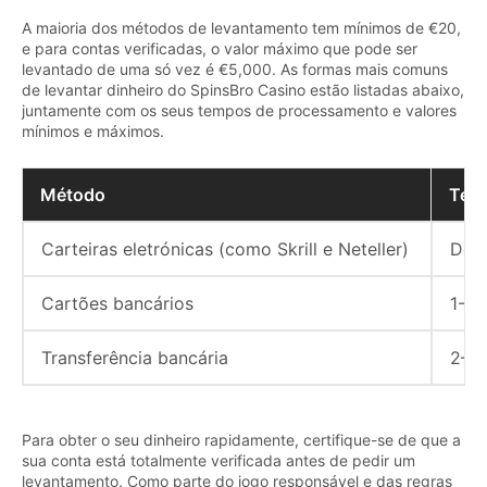
A maioria dos métodos de levantamento tem mínimos de €20,
e para contas verificadas, o valor máximo que pode ser
levantado de uma só vez é €5,000. As formas mais comuns
de levantar dinheiro do SpinsBro Casino estão listadas abaixo,
juntamente com os seus tempos de processamento e valores
mínimos e máximos.
Método
Tem
Carteiras eletrónicas (como Skrill e Neteller)
Dent
Cartões bancários
1-3 
Transferência bancária
2–5 
Para obter o seu dinheiro rapidamente, certifique-se de que a
sua conta está totalmente verificada antes de pedir um
levantamento. Como parte do jogo responsável e das regras