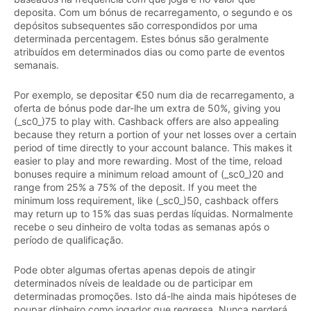
deposita. Com um bónus de recarregamento, o segundo e os
depósitos subsequentes são correspondidos por uma
determinada percentagem. Estes bónus são geralmente
atribuídos em determinados dias ou como parte de eventos
semanais.
Por exemplo, se depositar €50 num dia de recarregamento, a
oferta de bónus pode dar-lhe um extra de 50%, giving you
(_sc0_)75 to play with. Cashback offers are also appealing
because they return a portion of your net losses over a certain
period of time directly to your account balance. This makes it
easier to play and more rewarding. Most of the time, reload
bonuses require a minimum reload amount of (_sc0_)20 and
range from 25% a 75% of the deposit. If you meet the
minimum loss requirement, like (_sc0_)50, cashback offers
may return up to 15% das suas perdas líquidas. Normalmente
recebe o seu dinheiro de volta todas as semanas após o
período de qualificação.
Pode obter algumas ofertas apenas depois de atingir
determinados níveis de lealdade ou de participar em
determinadas promoções. Isto dá-lhe ainda mais hipóteses de
poupar dinheiro como jogador que regressa. Nunca perderá