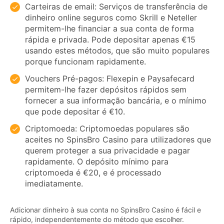
Carteiras de email: Serviços de transferência de
dinheiro online seguros como Skrill e Neteller
permitem-lhe financiar a sua conta de forma
rápida e privada. Pode depositar apenas €15
usando estes métodos, que são muito populares
porque funcionam rapidamente.
Vouchers Pré-pagos: Flexepin e Paysafecard
permitem-lhe fazer depósitos rápidos sem
fornecer a sua informação bancária, e o mínimo
que pode depositar é €10.
Criptomoeda: Criptomoedas populares são
aceites no SpinsBro Casino para utilizadores que
querem proteger a sua privacidade e pagar
rapidamente. O depósito mínimo para
criptomoeda é €20, e é processado
imediatamente.
Adicionar dinheiro à sua conta no SpinsBro Casino é fácil e
rápido, independentemente do método que escolher.