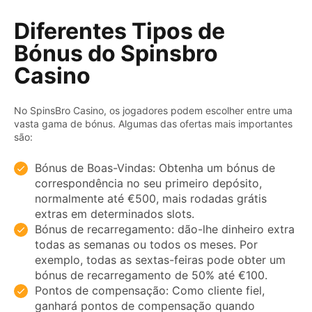
Diferentes Tipos de
Bónus do Spinsbro
Casino
No SpinsBro Casino, os jogadores podem escolher entre uma
vasta gama de bónus. Algumas das ofertas mais importantes
são:
Bónus de Boas-Vindas: Obtenha um bónus de
correspondência no seu primeiro depósito,
normalmente até €500, mais rodadas grátis
extras em determinados slots.
Bónus de recarregamento: dão-lhe dinheiro extra
todas as semanas ou todos os meses. Por
exemplo, todas as sextas-feiras pode obter um
bónus de recarregamento de 50% até €100.
Pontos de compensação: Como cliente fiel,
ganhará pontos de compensação quando