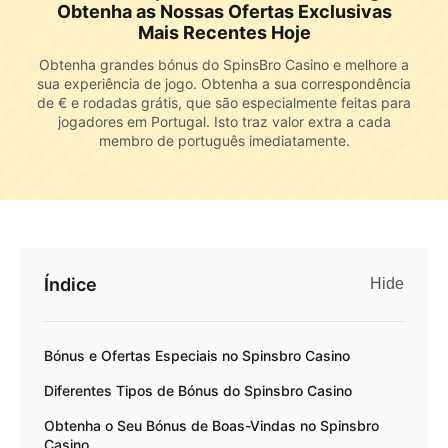
Obtenha as Nossas Ofertas Exclusivas
Mais Recentes Hoje
Obtenha grandes bónus do SpinsBro Casino e melhore a
sua experiência de jogo. Obtenha a sua correspondência
de € e rodadas grátis, que são especialmente feitas para
jogadores em Portugal. Isto traz valor extra a cada
membro de português imediatamente.
Índice
Hide
Bónus e Ofertas Especiais no Spinsbro Casino
Diferentes Tipos de Bónus do Spinsbro Casino
Obtenha o Seu Bónus de Boas-Vindas no Spinsbro
Casino