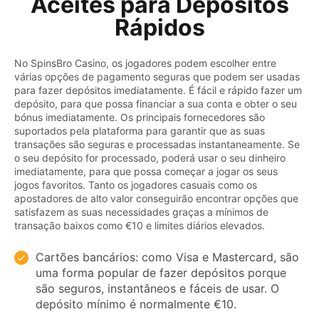
Aceites para Depósitos
Rápidos
No SpinsBro Casino, os jogadores podem escolher entre
várias opções de pagamento seguras que podem ser usadas
para fazer depósitos imediatamente. É fácil e rápido fazer um
depósito, para que possa financiar a sua conta e obter o seu
bónus imediatamente. Os principais fornecedores são
suportados pela plataforma para garantir que as suas
transações são seguras e processadas instantaneamente. Se
o seu depósito for processado, poderá usar o seu dinheiro
imediatamente, para que possa começar a jogar os seus
jogos favoritos. Tanto os jogadores casuais como os
apostadores de alto valor conseguirão encontrar opções que
satisfazem as suas necessidades graças a mínimos de
transação baixos como €10 e limites diários elevados.
Cartões bancários: como Visa e Mastercard, são
uma forma popular de fazer depósitos porque
são seguros, instantâneos e fáceis de usar. O
depósito mínimo é normalmente €10.