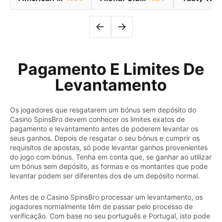
Pagamento E Limites De
Levantamento
Os jogadores que resgatarem um bónus sem depósito do
Casino SpinsBro devem conhecer os limites exatos de
pagamento e levantamento antes de poderem levantar os
seus ganhos. Depois de resgatar o seu bónus e cumprir os
requisitos de apostas, só pode levantar ganhos provenientes
do jogo com bónus. Tenha em conta que, se ganhar ao utilizar
um bónus sem depósito, as formas e os montantes que pode
levantar podem ser diferentes dos de um depósito normal.
Antes de o Casino SpinsBro processar um levantamento, os
jogadores normalmente têm de passar pelo processo de
verificação. Com base no seu português e Portugal, isto pode