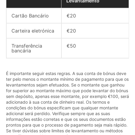
Levantamento
Cartão Bancário
€20
Carteira eletrónica
€20
Transferência
€50
bancária
É importante seguir estas regras. A sua conta de bónus deve
ter pelo menos o montante mínimo de pagamento para que os
levantamentos sejam efetuados. Se o montante que ganhou
for superior ao montante máximo que pode levantar do bónus
sem depósito, apenas esse montante, por exemplo €100, será
adicionado à sua conta de dinheiro real. Os termos e
condições do bónus especificam que qualquer montante
adicional será perdido. Verifique sempre que as suas
informações estão corretas e que os seus documentos estão
prontos para que o processo de pagamento seja mais rápido.
Se tiver dúvidas sobre limites de levantamento ou métodos