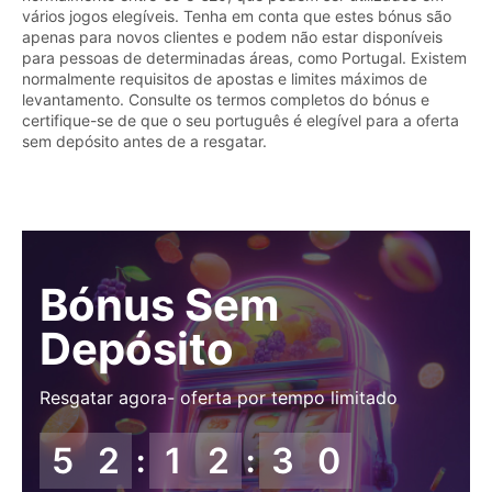
vários jogos elegíveis. Tenha em conta que estes bónus são
apenas para novos clientes e podem não estar disponíveis
para pessoas de determinadas áreas, como Portugal. Existem
normalmente requisitos de apostas e limites máximos de
levantamento. Consulte os termos completos do bónus e
certifique-se de que o seu português é elegível para a oferta
sem depósito antes de a resgatar.
Bónus Sem
Depósito
Resgatar agora- oferta por tempo limitado
5
2
1
2
2
8
:
: