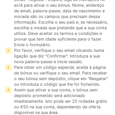
ecrã para ativar o seu bónus. Nome, endereço
de email, palavra-passe, data de nascimento e
morada são os campos que precisam dessa
informação. Escolha o seu país e, se necessário,
escolha a moeda que pretende que a sua conta
utilize. Deve aceitar os termos e condições e
provar que tem idade suficiente para o fazer.
Envie o formulário.
Por favor, verifique o seu email clicando numa
ligação que diz "Confirmar". Introduza a sua
nova palavra-passe e inicie sessão.
Para obter um código especial, aceda à página
de bónus ou verifique o seu email. Para receber
o seu bónus sem depósito, clique em "Resgatar"
ou introduza o código que lhe foi fornecido.
Assim que ativar a sua conta, o bónus sem
depósito prometido será adicionado
imediatamente. Isto pode ser 25 rodadas grátis
ou €50 na sua conta, dependendo da oferta
disponível na sua área.