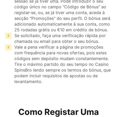
sessão se já tiver uma. Pode introduzir o seu
código único no campo "Código de Bónus" ao
registar-se, ou, se já tiver uma conta, aceda à
secção "Promoções" do seu perfil. O bónus será
adicionado automaticamente à sua conta, como
25 rodadas grátis ou €10 em crédito de bónus.
Se solicitado, faça uma verificação rápida por
chamada ou email para obter o seu bónus.
Vale a pena verificar a página de promoções
com frequência para novas ofertas, pois estes
códigos sem depósito mudam constantemente.
Tire o máximo partido do seu tempo no Casino
SpinsBro lendo sempre os termos do bónus, que
podem incluir requisitos de apostas ou de
levantamento.
Como Registar Uma