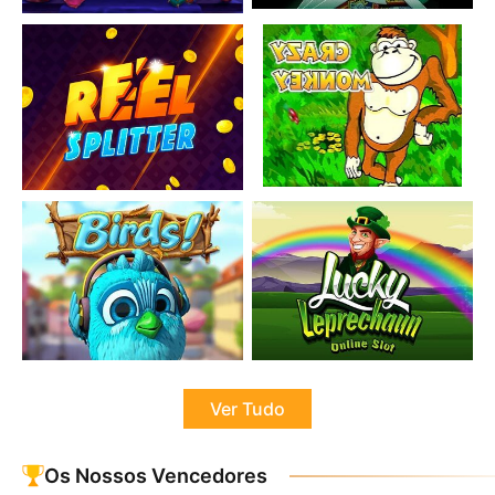
Ver Tudo
Os Nossos Vencedores