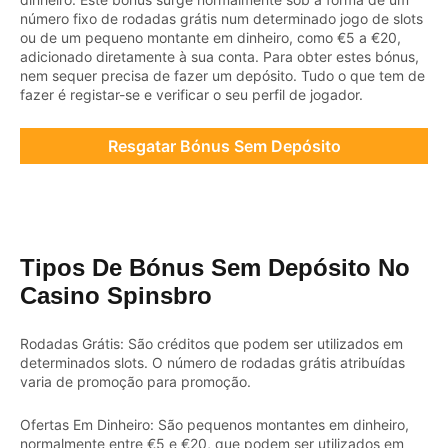
número fixo de rodadas grátis num determinado jogo de slots
ou de um pequeno montante em dinheiro, como €5 a €20,
adicionado diretamente à sua conta. Para obter estes bónus,
nem sequer precisa de fazer um depósito. Tudo o que tem de
fazer é registar-se e verificar o seu perfil de jogador.
Resgatar Bónus Sem Depósito
Tipos De Bónus Sem Depósito No
Casino Spinsbro
Rodadas Grátis: São créditos que podem ser utilizados em
determinados slots. O número de rodadas grátis atribuídas
varia de promoção para promoção.
Ofertas Em Dinheiro: São pequenos montantes em dinheiro,
normalmente entre €5 e €20, que podem ser utilizados em