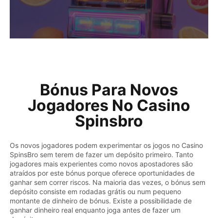
Bónus Para Novos
Jogadores No Casino
Spinsbro
Os novos jogadores podem experimentar os jogos no Casino
SpinsBro sem terem de fazer um depósito primeiro. Tanto
jogadores mais experientes como novos apostadores são
atraídos por este bónus porque oferece oportunidades de
ganhar sem correr riscos. Na maioria das vezes, o bónus sem
depósito consiste em rodadas grátis ou num pequeno
montante de dinheiro de bónus. Existe a possibilidade de
ganhar dinheiro real enquanto joga antes de fazer um