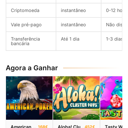
Criptomoeda
instantâneo
0-12 hora
Vale pré-pago
instantâneo
Não dispo
Transferência
Até 1 dia
1-3 dias
bancária
Agora a Ganhar
American Gold Poker
Aloha! Cluster Pays
Tasty Win
168€
452€