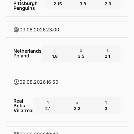
Pittsburgh
2.15
3.8
2.9
Penguins
09.08.2026
23:00
1
x
1
Netherlands
Poland
1.8
3.5
2.1
09.08.2026
16:50
Real
1
x
1
Betis
2.1
3.3
3
Villarreal