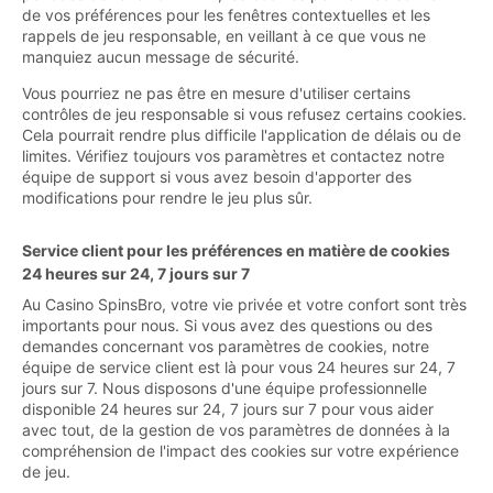
de vos préférences pour les fenêtres contextuelles et les
rappels de jeu responsable, en veillant à ce que vous ne
manquiez aucun message de sécurité.
Vous pourriez ne pas être en mesure d'utiliser certains
contrôles de jeu responsable si vous refusez certains cookies.
Cela pourrait rendre plus difficile l'application de délais ou de
limites. Vérifiez toujours vos paramètres et contactez notre
équipe de support si vous avez besoin d'apporter des
modifications pour rendre le jeu plus sûr.
Service client pour les préférences en matière de cookies
24 heures sur 24, 7 jours sur 7
Au Casino SpinsBro, votre vie privée et votre confort sont très
importants pour nous. Si vous avez des questions ou des
demandes concernant vos paramètres de cookies, notre
équipe de service client est là pour vous 24 heures sur 24, 7
jours sur 7. Nous disposons d'une équipe professionnelle
disponible 24 heures sur 24, 7 jours sur 7 pour vous aider
avec tout, de la gestion de vos paramètres de données à la
compréhension de l'impact des cookies sur votre expérience
de jeu.