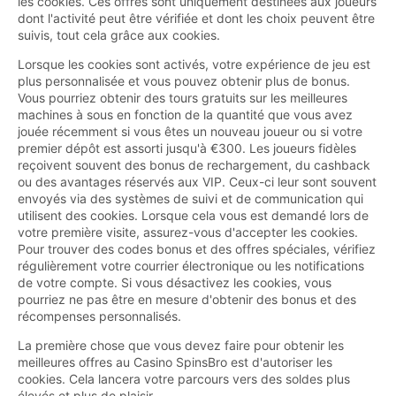
les cookies. Ces offres sont uniquement destinées aux joueurs
dont l'activité peut être vérifiée et dont les choix peuvent être
suivis, tout cela grâce aux cookies.
Lorsque les cookies sont activés, votre expérience de jeu est
plus personnalisée et vous pouvez obtenir plus de bonus.
Vous pourriez obtenir des tours gratuits sur les meilleures
machines à sous en fonction de la quantité que vous avez
jouée récemment si vous êtes un nouveau joueur ou si votre
premier dépôt est assorti jusqu'à €300. Les joueurs fidèles
reçoivent souvent des bonus de rechargement, du cashback
ou des avantages réservés aux VIP. Ceux-ci leur sont souvent
envoyés via des systèmes de suivi et de communication qui
utilisent des cookies. Lorsque cela vous est demandé lors de
votre première visite, assurez-vous d'accepter les cookies.
Pour trouver des codes bonus et des offres spéciales, vérifiez
régulièrement votre courrier électronique ou les notifications
de votre compte. Si vous désactivez les cookies, vous
pourriez ne pas être en mesure d'obtenir des bonus et des
récompenses personnalisés.
La première chose que vous devez faire pour obtenir les
meilleures offres au Casino SpinsBro est d'autoriser les
cookies. Cela lancera votre parcours vers des soldes plus
élevés et plus de plaisir.