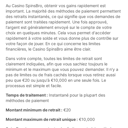
Au Casino SpinsBro, obtenir vos gains rapidement est
important. La majorité des méthodes de paiement permettent
des retraits instantanés, ce qui signifie que vos demandes de
paiement sont traitées rapidement. Une fois approuvé,
l'argent est généralement envoyé sur le compte de votre
choix en quelques minutes. Cela vous permet d'accéder
rapidement à votre solde et vous donne plus de contrôle sur
votre façon de jouer. En ce qui concerne les limites
financières, le Casino SpinsBro aime être clair.
Dans votre compte, toutes les limites de retrait sont
clairement indiquées, afin que vous sachiez toujours le
minimum et le maximum que vous pouvez demander. Il n'y a
pas de limites ou de frais cachés lorsque vous retirez aussi
peu que €20 ou jusqu'à €10,000 en une seule fois. Le
processus est simple et facile.
Temps de traitement :
Instantané pour la plupart des
méthodes de paiement
Montant minimum de retrait :
€20
Montant maximum de retrait unique :
€10,000