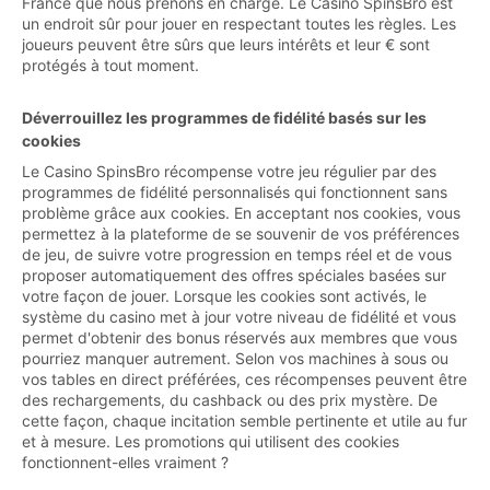
France que nous prenons en charge. Le Casino SpinsBro est
un endroit sûr pour jouer en respectant toutes les règles. Les
joueurs peuvent être sûrs que leurs intérêts et leur € sont
protégés à tout moment.
Déverrouillez les programmes de fidélité basés sur les
cookies
Le Casino SpinsBro récompense votre jeu régulier par des
programmes de fidélité personnalisés qui fonctionnent sans
problème grâce aux cookies. En acceptant nos cookies, vous
permettez à la plateforme de se souvenir de vos préférences
de jeu, de suivre votre progression en temps réel et de vous
proposer automatiquement des offres spéciales basées sur
votre façon de jouer. Lorsque les cookies sont activés, le
système du casino met à jour votre niveau de fidélité et vous
permet d'obtenir des bonus réservés aux membres que vous
pourriez manquer autrement. Selon vos machines à sous ou
vos tables en direct préférées, ces récompenses peuvent être
des rechargements, du cashback ou des prix mystère. De
cette façon, chaque incitation semble pertinente et utile au fur
et à mesure. Les promotions qui utilisent des cookies
fonctionnent-elles vraiment ?