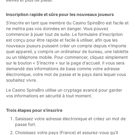
Inscription rapide et sûre pour les nouveaux joueurs
S'inscrire en tant que membre du Casino SpinsBro est facile et
ne mettra pas vos données en danger. Vous pouvez
commencer à jouer tout de suite. Le formulaire d'inscription
est conçu pour être rapide et facile à utiliser, afin que les
nouveaux joueurs puissent créer un compte depuis n'importe
quel appareil, y compris un ordinateur de bureau, une tablette
ou un téléphone mobile. Pour commencer, cliquez simplement
sur le bouton « S'inscrire » sur la page d'accueil. Il vous sera
demandé des informations de base comme votre adresse
électronique, votre mot de passe et le pays dans lequel vous
souhaitez vivre.
Le Casino SpinsBro utilise un cryptage avancé pour garder
vos informations en sécurité à tout moment.
Trois étapes pour s'inscrire
Saisissez votre adresse électronique et créez un mot de
passe fort.
Choisissez votre pays (France) et assurez-vous qu'il