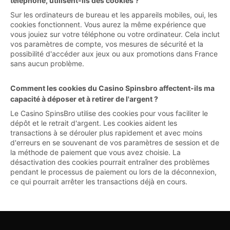
téléphone, utilisent-ils des cookies ?
Sur les ordinateurs de bureau et les appareils mobiles, oui, les
cookies fonctionnent. Vous aurez la même expérience que
vous jouiez sur votre téléphone ou votre ordinateur. Cela inclut
vos paramètres de compte, vos mesures de sécurité et la
possibilité d'accéder aux jeux ou aux promotions dans France
sans aucun problème.
Comment les cookies du Casino Spinsbro affectent-ils ma
capacité à déposer et à retirer de l'argent ?
Le Casino SpinsBro utilise des cookies pour vous faciliter le
dépôt et le retrait d'argent. Les cookies aident les
transactions à se dérouler plus rapidement et avec moins
d'erreurs en se souvenant de vos paramètres de session et de
la méthode de paiement que vous avez choisie. La
désactivation des cookies pourrait entraîner des problèmes
pendant le processus de paiement ou lors de la déconnexion,
ce qui pourrait arrêter les transactions déjà en cours.