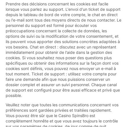
Prendre des décisions concernant les cookies est facile
lorsque vous parlez au support. L'envoi d'un ticket de support
depuis le tableau de bord de votre compte, le chat en direct
ou l'e-mail sont tous des moyens directs de nous contacter. Le
personnel du support est formé pour écouter vos
préoccupations concernant la collecte de données, les
options de suivi ou la modification de votre consentement, et
ils peuvent vous apporter des solutions concrètes adaptées à
vos besoins. Chat en direct : discutez avec un représentant
immédiatement pour obtenir de l'aide dans la gestion des
cookies. Si vous souhaitez nous poser des questions plus
spécifiques ou obtenir des informations sur la façon dont vos
cookies sont définis, vous pouvez nous envoyer un e-mail à
tout moment. Ticket de support : utilisez votre compte pour
faire une demande afin que nous puissions conserver un
dossier complet et assurer un suivi personnel. Chaque canal
de support est configuré pour être aussi efficace et privé que
possible.
Veuillez noter que toutes les communications concernant vos
préférences sont gardées privées et traitées rapidement.
Vous pouvez être sûr que le Casino SpinsBro est
complètement honnête et que vous avez toujours le contrôle
sur vos paramètres de cookies, de jour comme de nuit.