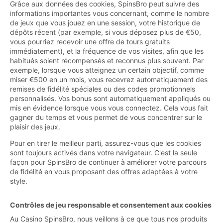
Grâce aux données des cookies, SpinsBro peut suivre des
informations importantes vous concernant, comme le nombre
de jeux que vous jouez en une session, votre historique de
dépôts récent (par exemple, si vous déposez plus de €50,
vous pourriez recevoir une offre de tours gratuits
immédiatement), et la fréquence de vos visites, afin que les
habitués soient récompensés et reconnus plus souvent. Par
exemple, lorsque vous atteignez un certain objectif, comme
miser €500 en un mois, vous recevrez automatiquement des
remises de fidélité spéciales ou des codes promotionnels
personnalisés. Vos bonus sont automatiquement appliqués ou
mis en évidence lorsque vous vous connectez. Cela vous fait
gagner du temps et vous permet de vous concentrer sur le
plaisir des jeux.
Pour en tirer le meilleur parti, assurez-vous que les cookies
sont toujours activés dans votre navigateur. C'est la seule
façon pour SpinsBro de continuer à améliorer votre parcours
de fidélité en vous proposant des offres adaptées à votre
style.
Contrôles de jeu responsable et consentement aux cookies
Au Casino SpinsBro, nous veillons à ce que tous nos produits