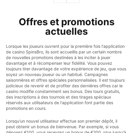
Offres et promotions
actuelles
Lorsque les joueurs ouvrent pour la première fois l'application
de casino SpinsBro, ils sont accueillis par un certain nombre
de nouvelles promotions destinées à les inciter à jouer
davantage et à récompenser leur fidélité. Vous pouvez
toujours tirer davantage de votre expérience de jeu, que vous
soyez un nouveau joueur ou un habitué. Campagnes
saisonnières et offres spéciales personnalisées. Il est toujours
judicieux de revenir et de profiter des dernières offres car le
casino modifie constamment ses bonus. Des tours gratuits,
des inscriptions à des tournois et des tirages spéciaux
réservés aux utilisateurs de l'application font partie des
promotions en cours.
Lorsqu'un nouvel utilisateur effectue son premier dépôt, il
peut obtenir un bonus de bienvenue. Par exemple, si vous
déposez €100, vous recevrez un bonus de €200, plus jusqu'à