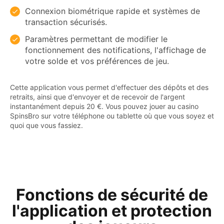
Connexion biométrique rapide et systèmes de
transaction sécurisés.
Paramètres permettant de modifier le
fonctionnement des notifications, l'affichage de
votre solde et vos préférences de jeu.
Cette application vous permet d'effectuer des dépôts et des
retraits, ainsi que d'envoyer et de recevoir de l'argent
instantanément depuis 20 €. Vous pouvez jouer au casino
SpinsBro sur votre téléphone ou tablette où que vous soyez et
quoi que vous fassiez.
Fonctions de sécurité de
l'application et protection