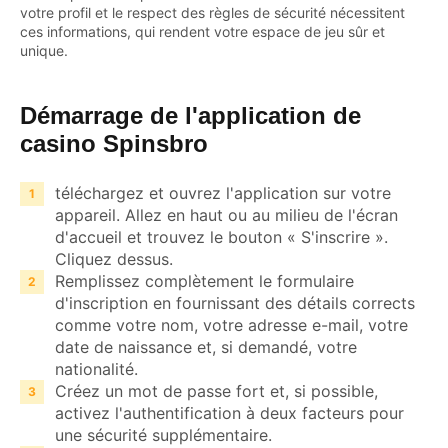
votre profil et le respect des règles de sécurité nécessitent
ces informations, qui rendent votre espace de jeu sûr et
unique.
Démarrage de l'application de
casino Spinsbro
téléchargez et ouvrez l'application sur votre
appareil. Allez en haut ou au milieu de l'écran
d'accueil et trouvez le bouton « S'inscrire ».
Cliquez dessus.
Remplissez complètement le formulaire
d'inscription en fournissant des détails corrects
comme votre nom, votre adresse e-mail, votre
date de naissance et, si demandé, votre
nationalité.
Créez un mot de passe fort et, si possible,
activez l'authentification à deux facteurs pour
une sécurité supplémentaire.