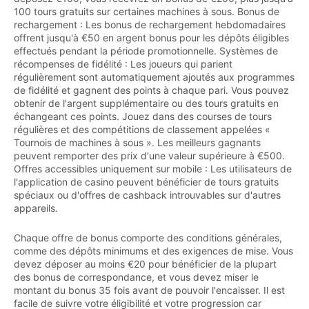
100 tours gratuits sur certaines machines à sous. Bonus de
rechargement : Les bonus de rechargement hebdomadaires
offrent jusqu'à €50 en argent bonus pour les dépôts éligibles
effectués pendant la période promotionnelle. Systèmes de
récompenses de fidélité : Les joueurs qui parient
régulièrement sont automatiquement ajoutés aux programmes
de fidélité et gagnent des points à chaque pari. Vous pouvez
obtenir de l'argent supplémentaire ou des tours gratuits en
échangeant ces points. Jouez dans des courses de tours
régulières et des compétitions de classement appelées «
Tournois de machines à sous ». Les meilleurs gagnants
peuvent remporter des prix d'une valeur supérieure à €500.
Offres accessibles uniquement sur mobile : Les utilisateurs de
l'application de casino peuvent bénéficier de tours gratuits
spéciaux ou d'offres de cashback introuvables sur d'autres
appareils.
Chaque offre de bonus comporte des conditions générales,
comme des dépôts minimums et des exigences de mise. Vous
devez déposer au moins €20 pour bénéficier de la plupart
des bonus de correspondance, et vous devez miser le
montant du bonus 35 fois avant de pouvoir l'encaisser. Il est
facile de suivre votre éligibilité et votre progression car