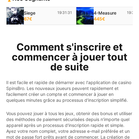
Siege
19:31:31
4-Measure
19:31:
67€
445€
Comment s'inscrire et
commencer à jouer tout
de suite
Il est facile et rapide de démarrer avec l'application de casino
SpinsBro. Les nouveaux joueurs peuvent rapidement et
facilement créer un compte et commencer à jouer en
quelques minutes grâce au processus d'inscription simplifié.
Vous pouvez jouer à tous les jeux, obtenir des bonus et utiliser
des méthodes de paiement sécurisées depuis n'importe quel
appareil après un processus d'inscription rapide et simple.
Ayez votre nom complet, votre adresse e-mail préférée et un
mot de passe fort prêts avant de commencer. La création de