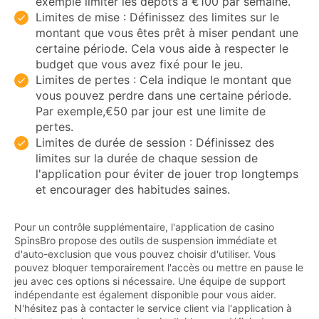
exemple limiter les dépôts à €100 par semaine.
Limites de mise : Définissez des limites sur le
montant que vous êtes prêt à miser pendant une
certaine période. Cela vous aide à respecter le
budget que vous avez fixé pour le jeu.
Limites de pertes : Cela indique le montant que
vous pouvez perdre dans une certaine période.
Par exemple,€50 par jour est une limite de
pertes.
Limites de durée de session : Définissez des
limites sur la durée de chaque session de
l'application pour éviter de jouer trop longtemps
et encourager des habitudes saines.
Pour un contrôle supplémentaire, l'application de casino
SpinsBro propose des outils de suspension immédiate et
d'auto-exclusion que vous pouvez choisir d'utiliser. Vous
pouvez bloquer temporairement l'accès ou mettre en pause le
jeu avec ces options si nécessaire. Une équipe de support
indépendante est également disponible pour vous aider.
N'hésitez pas à contacter le service client via l'application à