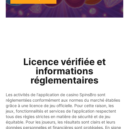
Licence vérifiée et
informations
réglementaires
Les activités de l'application de casino SpinsBro sont
réglementées conformément aux normes du marché établies
grâce à une licence de jeu officielle. Pour cette raison, les
jeux, fonctionnalités et services de l'application respectent
tous des règles strictes en matière de sécurité et de jeu
équitable. Pour les joueurs, les résultats sont clairs et leurs
données personnelles et financières sont protégées. En signe