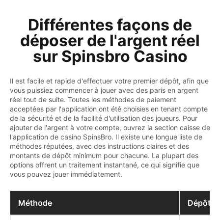
Différentes façons de
déposer de l'argent réel
sur Spinsbro Casino
Il est facile et rapide d'effectuer votre premier dépôt, afin que
vous puissiez commencer à jouer avec des paris en argent
réel tout de suite. Toutes les méthodes de paiement
acceptées par l'application ont été choisies en tenant compte
de la sécurité et de la facilité d'utilisation des joueurs. Pour
ajouter de l'argent à votre compte, ouvrez la section caisse de
l'application de casino SpinsBro. Il existe une longue liste de
méthodes réputées, avec des instructions claires et des
montants de dépôt minimum pour chacune. La plupart des
options offrent un traitement instantané, ce qui signifie que
vous pouvez jouer immédiatement.
Méthode
Dépôt m