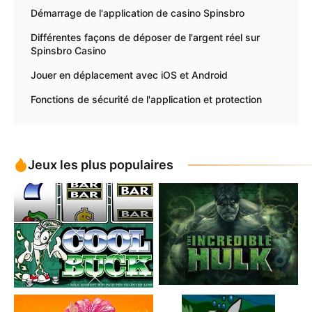
Démarrage de l'application de casino Spinsbro
Différentes façons de déposer de l'argent réel sur
Spinsbro Casino
Jouer en déplacement avec iOS et Android
Fonctions de sécurité de l'application et protection
des joueurs
Solutions de sécurité principales de l'application de
casino Spinsbro
Jeux les plus populaires
Licence vérifiée et informations réglementaires
Points réglementaires clés
Offres et promotions actuelles
Limites de compte et outils pour le jeu responsable
Aperçu de l'application de casino Spinsbro