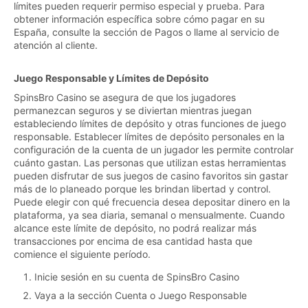
límites pueden requerir permiso especial y prueba. Para
obtener información específica sobre cómo pagar en su
España, consulte la sección de Pagos o llame al servicio de
atención al cliente.
Juego Responsable y Límites de Depósito
SpinsBro Casino se asegura de que los jugadores
permanezcan seguros y se diviertan mientras juegan
estableciendo límites de depósito y otras funciones de juego
responsable. Establecer límites de depósito personales en la
configuración de la cuenta de un jugador les permite controlar
cuánto gastan. Las personas que utilizan estas herramientas
pueden disfrutar de sus juegos de casino favoritos sin gastar
más de lo planeado porque les brindan libertad y control.
Puede elegir con qué frecuencia desea depositar dinero en la
plataforma, ya sea diaria, semanal o mensualmente. Cuando
alcance este límite de depósito, no podrá realizar más
transacciones por encima de esa cantidad hasta que
comience el siguiente período.
Inicie sesión en su cuenta de SpinsBro Casino
Vaya a la sección Cuenta o Juego Responsable