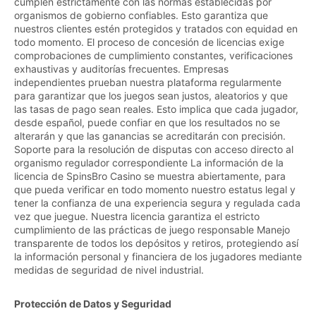
cumplen estrictamente con las normas establecidas por
organismos de gobierno confiables. Esto garantiza que
nuestros clientes estén protegidos y tratados con equidad en
todo momento. El proceso de concesión de licencias exige
comprobaciones de cumplimiento constantes, verificaciones
exhaustivas y auditorías frecuentes. Empresas
independientes prueban nuestra plataforma regularmente
para garantizar que los juegos sean justos, aleatorios y que
las tasas de pago sean reales. Esto implica que cada jugador,
desde español, puede confiar en que los resultados no se
alterarán y que las ganancias se acreditarán con precisión.
Soporte para la resolución de disputas con acceso directo al
organismo regulador correspondiente La información de la
licencia de SpinsBro Casino se muestra abiertamente, para
que pueda verificar en todo momento nuestro estatus legal y
tener la confianza de una experiencia segura y regulada cada
vez que juegue. Nuestra licencia garantiza el estricto
cumplimiento de las prácticas de juego responsable Manejo
transparente de todos los depósitos y retiros, protegiendo así
la información personal y financiera de los jugadores mediante
medidas de seguridad de nivel industrial.
Protección de Datos y Seguridad