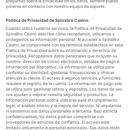
preguntas sobre la privacidad de los datos, siempre puede
ponerse en contacto con nuestro equipo de soporte.
Política de Privacidad de Spinsbro Casino
Cuando utiliza nuestros servicios, la Política de Privacidad de
SpinsBro Casino describe cómo recopilamos, utilizamos y
protegemos su información personal. Al acceder a SpinsBro
Casino, se compromete con los términos establecidos en esta
Política de Privacidad sobre su información y derechos de
privacidad. Recopilamos datos personales que incluyen su
nombre, dirección de correo electrónico, detalles de pago e
información del dispositivo. La información se utiliza para
confirmar su identidad, gestionar transacciones y ofrecer
atención al cliente. El acceso a algunos servicios y funciones
requiere el registro de la cuenta. La información de pago solo
se utiliza para gestionar retiros y depósitos. Los datos de uso
nos ayudan a mejorar nuestra seguridad y productos. La
información personal podría utilizarse para el cumplimiento
legal, el análisis interno y la mejora del servicio. Ni alquilamos
ni vendemos sus datos personales a terceros. Bajo estricta
confidencialidad, los datos podrían compartirse con
proveedores de servicios de confianza. El acceso está
limitado únicamente al personal autorizado. Sus datos están