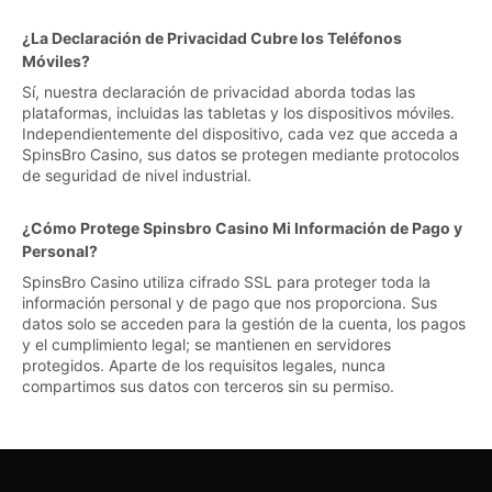
¿La Declaración de Privacidad Cubre los Teléfonos
Móviles?
Sí, nuestra declaración de privacidad aborda todas las
plataformas, incluidas las tabletas y los dispositivos móviles.
Independientemente del dispositivo, cada vez que acceda a
SpinsBro Casino, sus datos se protegen mediante protocolos
de seguridad de nivel industrial.
¿Cómo Protege Spinsbro Casino Mi Información de Pago y
Personal?
SpinsBro Casino utiliza cifrado SSL para proteger toda la
información personal y de pago que nos proporciona. Sus
datos solo se acceden para la gestión de la cuenta, los pagos
y el cumplimiento legal; se mantienen en servidores
protegidos. Aparte de los requisitos legales, nunca
compartimos sus datos con terceros sin su permiso.