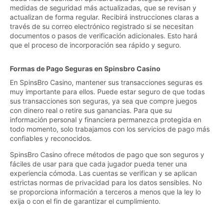
medidas de seguridad más actualizadas, que se revisan y
actualizan de forma regular. Recibirá instrucciones claras a
través de su correo electrónico registrado si se necesitan
documentos o pasos de verificación adicionales. Esto hará
que el proceso de incorporación sea rápido y seguro.
Formas de Pago Seguras en Spinsbro Casino
En SpinsBro Casino, mantener sus transacciones seguras es
muy importante para ellos. Puede estar seguro de que todas
sus transacciones son seguras, ya sea que compre juegos
con dinero real o retire sus ganancias. Para que su
información personal y financiera permanezca protegida en
todo momento, solo trabajamos con los servicios de pago más
confiables y reconocidos.
SpinsBro Casino ofrece métodos de pago que son seguros y
fáciles de usar para que cada jugador pueda tener una
experiencia cómoda. Las cuentas se verifican y se aplican
estrictas normas de privacidad para los datos sensibles. No
se proporciona información a terceros a menos que la ley lo
exija o con el fin de garantizar el cumplimiento.