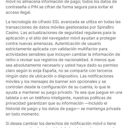
móvil no almacena información de pago; todos los datos de
contraseña o PIN se cifran de forma segura para evitar el
acceso ilegal.
La tecnología de cifrado SSL avanzada se utiliza en todas las
transacciones de datos móviles gestionadas por SpinsBro
Casino. Las actualizaciones de seguridad regulares para la
aplicación y el sitio del navegador móvil ayudan a proteger
contra nuevas amenazas. Autenticación de usuario
estrictamente aplicada con validación multifactor para
actividades sensibles que incluyen cambiar la información de
retiro o revisar sus registros de nacionalidad. A menos que
sea absolutamente necesario y usted haya dado su permiso
claro según lo exija España, no se comparte con terceros
ningún dato de ubicación o dispositivo. Las notificaciones
móviles y los mensajes de banner son opcionales y se
controlan desde la configuración de su cuenta, lo que le
ayuda a mantener su juego privado. Ya sea que juegue en una
tableta o en un teléfono inteligente, nuestras políticas de
privacidad garantizan que su información —incluido el
historial de juego y los datos de pago— se mantenga privada
en todo momento.
Si desea cambiar los derechos de notificación móvil o tiene