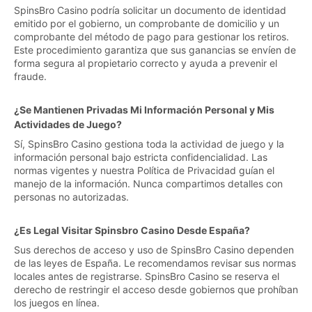
SpinsBro Casino podría solicitar un documento de identidad
emitido por el gobierno, un comprobante de domicilio y un
comprobante del método de pago para gestionar los retiros.
Este procedimiento garantiza que sus ganancias se envíen de
forma segura al propietario correcto y ayuda a prevenir el
fraude.
¿Se Mantienen Privadas Mi Información Personal y Mis
Actividades de Juego?
Sí, SpinsBro Casino gestiona toda la actividad de juego y la
información personal bajo estricta confidencialidad. Las
normas vigentes y nuestra Política de Privacidad guían el
manejo de la información. Nunca compartimos detalles con
personas no autorizadas.
¿Es Legal Visitar Spinsbro Casino Desde España?
Sus derechos de acceso y uso de SpinsBro Casino dependen
de las leyes de España. Le recomendamos revisar sus normas
locales antes de registrarse. SpinsBro Casino se reserva el
derecho de restringir el acceso desde gobiernos que prohíban
los juegos en línea.