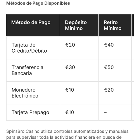
Métodos de Pago Disponibles
Método de Pago
Depósito
Retiro
T
Mínimo
Mínimo
Tarjeta de
€20
€40
I
Crédito/Débito
r
Transferencia
€30
€50
D
Bancaria
Monedero
€10
€20
I
Electrónico
h
Tarjeta Prepago
€10
–
I
SpinsBro Casino utiliza controles automatizados y manuales
para supervisar toda la actividad financiera en busca de