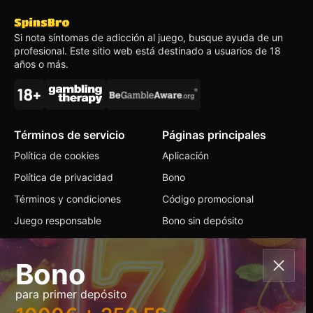
Si nota síntomas de adicción al juego, busque ayuda de un
profesional. Este sitio web está destinado a usuarios de 18
años o más.
Términos de servicio
Páginas principales
Política de cookies
Aplicación
Política de privacidad
Bono
Términos y condiciones
Código promocional
Juego responsable
Bono sin depósito
Contactos
Bono
+599 9 6007474
para primer depósito
info@spinsbrocasino.org