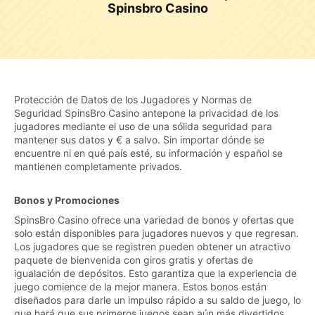
Spinsbro Casino
Protección de Datos de los Jugadores y Normas de
Seguridad SpinsBro Casino antepone la privacidad de los
jugadores mediante el uso de una sólida seguridad para
mantener sus datos y € a salvo. Sin importar dónde se
encuentre ni en qué país esté, su información y español se
mantienen completamente privados.
Bonos y Promociones
SpinsBro Casino ofrece una variedad de bonos y ofertas que
solo están disponibles para jugadores nuevos y que regresan.
Los jugadores que se registren pueden obtener un atractivo
paquete de bienvenida con giros gratis y ofertas de
igualación de depósitos. Esto garantiza que la experiencia de
juego comience de la mejor manera. Estos bonos están
diseñados para darle un impulso rápido a su saldo de juego, lo
que hará que sus primeros juegos sean aún más divertidos.