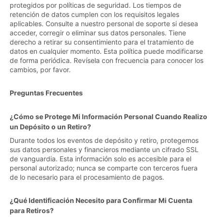
protegidos por políticas de seguridad. Los tiempos de
retención de datos cumplen con los requisitos legales
aplicables. Consulte a nuestro personal de soporte si desea
acceder, corregir o eliminar sus datos personales. Tiene
derecho a retirar su consentimiento para el tratamiento de
datos en cualquier momento. Esta política puede modificarse
de forma periódica. Revísela con frecuencia para conocer los
cambios, por favor.
Preguntas Frecuentes
¿Cómo se Protege Mi Información Personal Cuando Realizo
un Depósito o un Retiro?
Durante todos los eventos de depósito y retiro, protegemos
sus datos personales y financieros mediante un cifrado SSL
de vanguardia. Esta información solo es accesible para el
personal autorizado; nunca se comparte con terceros fuera
de lo necesario para el procesamiento de pagos.
¿Qué Identificación Necesito para Confirmar Mi Cuenta
para Retiros?