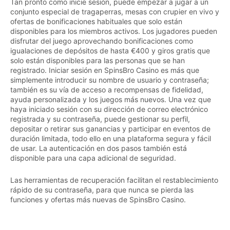
Tan pronto como inicie sesión, puede empezar a jugar a un
conjunto especial de tragaperras, mesas con crupier en vivo y
ofertas de bonificaciones habituales que solo están
disponibles para los miembros activos. Los jugadores pueden
disfrutar del juego aprovechando bonificaciones como
igualaciones de depósitos de hasta €400 y giros gratis que
solo están disponibles para las personas que se han
registrado. Iniciar sesión en SpinsBro Casino es más que
simplemente introducir su nombre de usuario y contraseña;
también es su vía de acceso a recompensas de fidelidad,
ayuda personalizada y los juegos más nuevos. Una vez que
haya iniciado sesión con su dirección de correo electrónico
registrada y su contraseña, puede gestionar su perfil,
depositar o retirar sus ganancias y participar en eventos de
duración limitada, todo ello en una plataforma segura y fácil
de usar. La autenticación en dos pasos también está
disponible para una capa adicional de seguridad.
Las herramientas de recuperación facilitan el restablecimiento
rápido de su contraseña, para que nunca se pierda las
funciones y ofertas más nuevas de SpinsBro Casino.