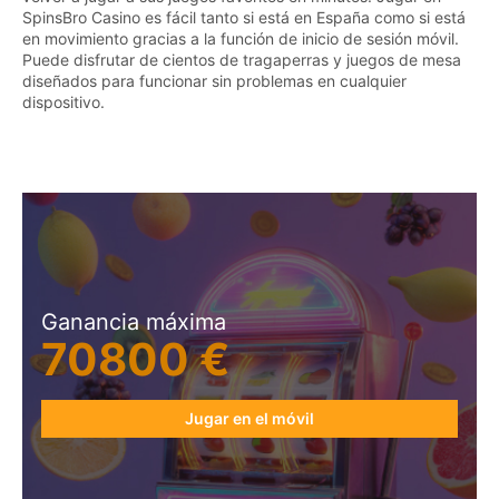
SpinsBro Casino es fácil tanto si está en España como si está
en movimiento gracias a la función de inicio de sesión móvil.
Puede disfrutar de cientos de tragaperras y juegos de mesa
diseñados para funcionar sin problemas en cualquier
dispositivo.
Ganancia máxima
70800 €
Jugar en el móvil