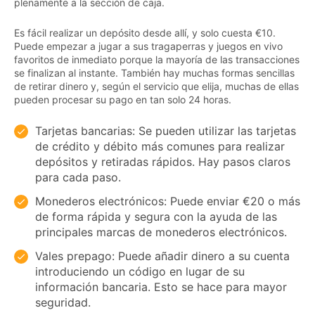
plenamente a la sección de caja.
Es fácil realizar un depósito desde allí, y solo cuesta €10.
Puede empezar a jugar a sus tragaperras y juegos en vivo
favoritos de inmediato porque la mayoría de las transacciones
se finalizan al instante. También hay muchas formas sencillas
de retirar dinero y, según el servicio que elija, muchas de ellas
pueden procesar su pago en tan solo 24 horas.
Tarjetas bancarias: Se pueden utilizar las tarjetas
de crédito y débito más comunes para realizar
depósitos y retiradas rápidos. Hay pasos claros
para cada paso.
Monederos electrónicos: Puede enviar €20 o más
de forma rápida y segura con la ayuda de las
principales marcas de monederos electrónicos.
Vales prepago: Puede añadir dinero a su cuenta
introduciendo un código en lugar de su
información bancaria. Esto se hace para mayor
seguridad.