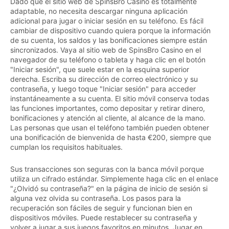
Dado que el sitio web de SpinsBro Casino es totalmente
adaptable, no necesita descargar ninguna aplicación
adicional para jugar o iniciar sesión en su teléfono. Es fácil
cambiar de dispositivo cuando quiera porque la información
de su cuenta, los saldos y las bonificaciones siempre están
sincronizados. Vaya al sitio web de SpinsBro Casino en el
navegador de su teléfono o tableta y haga clic en el botón
"Iniciar sesión", que suele estar en la esquina superior
derecha. Escriba su dirección de correo electrónico y su
contraseña, y luego toque "Iniciar sesión" para acceder
instantáneamente a su cuenta. El sitio móvil conserva todas
las funciones importantes, como depositar y retirar dinero,
bonificaciones y atención al cliente, al alcance de la mano.
Las personas que usan el teléfono también pueden obtener
una bonificación de bienvenida de hasta €200, siempre que
cumplan los requisitos habituales.
Sus transacciones son seguras con la banca móvil porque
utiliza un cifrado estándar. Simplemente haga clic en el enlace
"¿Olvidó su contraseña?" en la página de inicio de sesión si
alguna vez olvida su contraseña. Los pasos para la
recuperación son fáciles de seguir y funcionan bien en
dispositivos móviles. Puede restablecer su contraseña y
volver a jugar a sus juegos favoritos en minutos. Jugar en