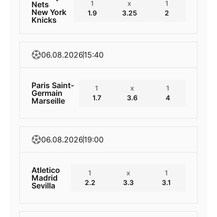
1
x
1
Nets
New York
1.9
3.25
2
Knicks
06.08.2026
15:40
Paris Saint-
1
x
1
Germain
1.7
3.6
4
Marseille
06.08.2026
19:00
Atletico
1
x
1
Madrid
2.2
3.3
3.1
Sevilla