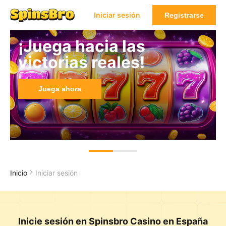
Iniciar sesión
Registrarse
.
¡Juega hacia las
victorias reales!
Juega ahora
Inicio
Iniciar sesión
Inicie sesión en Spinsbro Casino en España