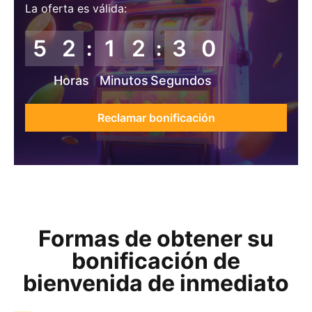
La oferta es válida:
5
2
1
2
2
8
:
:
Horas
Minutos
Segundos
Reclamar bonificación
Formas de obtener su
bonificación de
bienvenida de inmediato