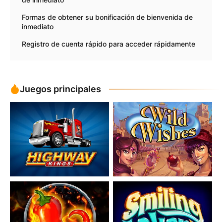
Formas de obtener su bonificación de bienvenida de
inmediato
Registro de cuenta rápido para acceder rápidamente
a Spinsbro Casino
Instrucciones para registrarse en Spinsbro Casino
Juegos principales
Formas sencillas de realizar depósitos y retiradas
después de iniciar sesión en Spinsbro Casino
Pasos para la retirada en Spinsbro Casino
Depósitos y retiradas máximos para usuarios
verificados de Spinsbro Casino
Es fácil y rápido acceder a Spinsbro Casino desde su
teléfono o tableta con nuestra función de inicio de
sesión móvil
Proteja su cuenta de Spinsbro Casino con varios
niveles de seguridad