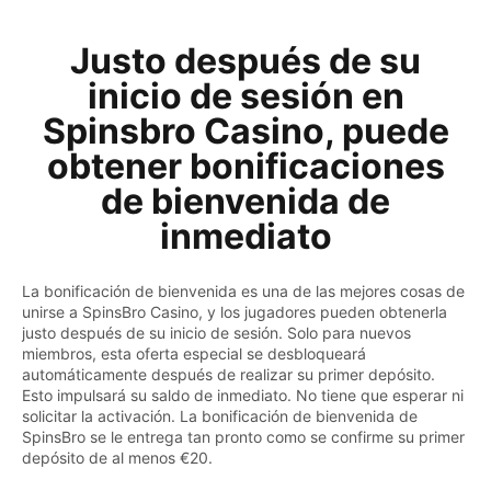
Justo después de su
inicio de sesión en
Spinsbro Casino, puede
obtener bonificaciones
de bienvenida de
inmediato
La bonificación de bienvenida es una de las mejores cosas de
unirse a SpinsBro Casino, y los jugadores pueden obtenerla
justo después de su inicio de sesión. Solo para nuevos
miembros, esta oferta especial se desbloqueará
automáticamente después de realizar su primer depósito.
Esto impulsará su saldo de inmediato. No tiene que esperar ni
solicitar la activación. La bonificación de bienvenida de
SpinsBro se le entrega tan pronto como se confirme su primer
depósito de al menos €20.